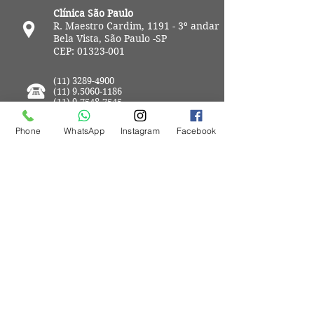
Clínica São Paulo
R. Maestro Cardim, 1191 - 3º andar
Bela Vista, São Paulo -SP
CEP:
01323-001
(11) 3289-4900
(11) 9.5060-1186
(11) 9.7548-7545
Phone
WhatsApp
Instagram
Facebook
Agendar Consulta Online
(11) 9.5060-1186
(11) 9.7548-7545
EM CASO DE URGÊNCIA LIGUE PARA:
(11) 9.9865-5675
Consultas via Telemedicina
Estacionamento com serviço de
Valet.