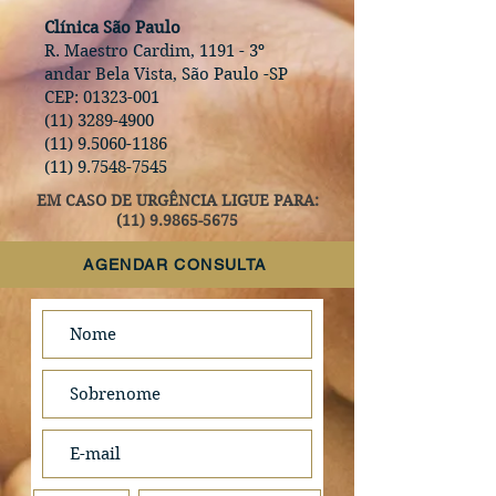
Clínica São Paulo
R. Maestro Cardim, 1191 - 3º
andar Bela Vista, São Paulo -SP
CEP:
01323-001
(11) 3289-4900
(11) 9.5060-1186
(11) 9.7548-7545
EM CASO DE URGÊNCIA LIGUE PARA:
(11) 9.9865-5675
AGENDAR CONSULTA