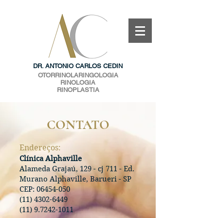
DR. ANTONIO CARLOS CEDIN
OTORRINOLARINGOLOGIA
RINOLOGIA
RINOPLASTIA
CONTATO
Endereços:
Clínica Alphaville
Alameda Grajaú, 129 - cj 711 - Ed.
Murano Alphaville, Barueri - SP
CEP:
06454-050
(11) 4302-6449
(11) 9.7242-1011