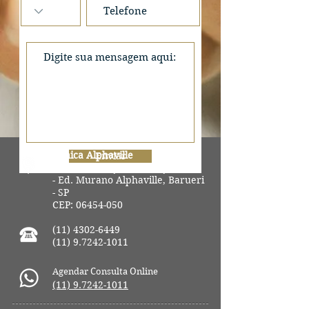
Clínica Alphaville
Enviar
Alameda Grajaú, 129 - cj 711
- Ed. Murano Alphaville, Barueri
- SP
CEP:
06454-050
(11) 4302-6449
(11) 9.7242-1011
Agendar Consulta Online
(11) 9.7242-1011